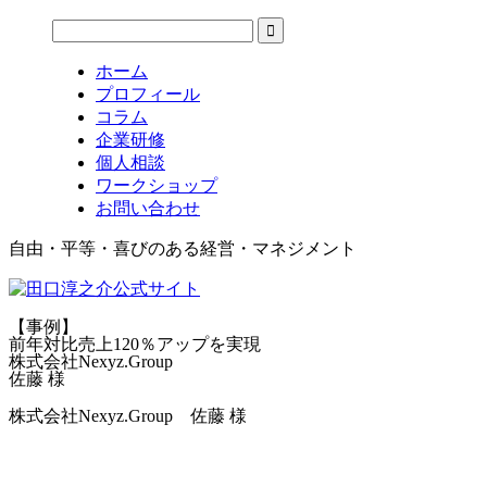
ホーム
プロフィール
コラム
企業研修
個人相談
ワークショップ
お問い合わせ
自由・平等・喜びのある経営・マネジメント
【事例】
前年対比売上120％アップを実現
株式会社Nexyz.Group
佐藤 様
株式会社Nexyz.Group 佐藤 様