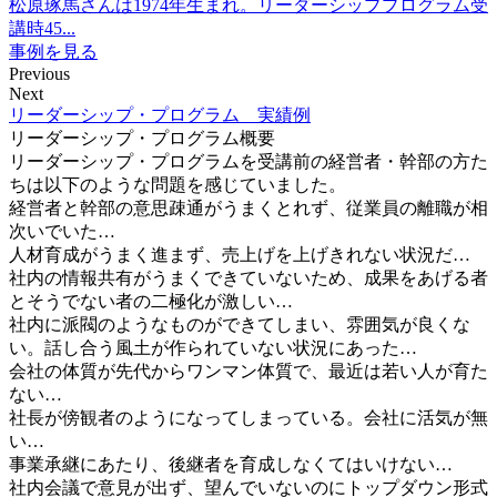
松原琢馬さんは1974年生まれ。リーダーシッププログラム受
講時45...
事例を見る
Previous
Next
リーダーシップ・プログラム 実績例
リーダーシップ・プログラム概要
リーダーシップ・プログラムを受講前の経営者・幹部の方た
ちは以下のような問題を感じていました。
経営者と幹部の意思疎通がうまくとれず、従業員の離職が相
次いでいた…
人材育成がうまく進まず、売上げを上げきれない状況だ…
社内の情報共有がうまくできていないため、成果をあげる者
とそうでない者の二極化が激しい…
社内に派閥のようなものができてしまい、雰囲気が良くな
い。話し合う風土が作られていない状況にあった…
会社の体質が先代からワンマン体質で、最近は若い人が育た
ない…
社長が傍観者のようになってしまっている。会社に活気が無
い…
事業承継にあたり、後継者を育成しなくてはいけない…
社内会議で意見が出ず、望んでいないのにトップダウン形式