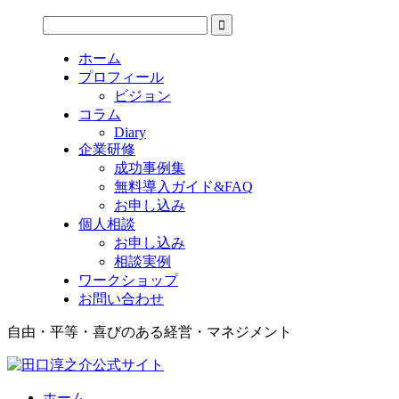
ホーム
プロフィール
ビジョン
コラム
Diary
企業研修
成功事例集
無料導入ガイド&FAQ
お申し込み
個人相談
お申し込み
相談実例
ワークショップ
お問い合わせ
自由・平等・喜びのある経営・マネジメント
ホーム