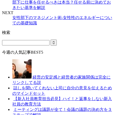
部下に仕事を任せるべきは本当？任せる前に決めてお
きたい基準を解説
NEXT
女性部下のマネジメント術-女性性のエネルギーについ
ての基礎知識
検索
今週の人気記事BEST5
経営の安定感と経営者の家族関係は完全に
リンクしてる説
話しを聞いてくれない上司に自分の意見を伝えるため
のマインドセット
【新入社員教育担当必見】ハイ！と返事をしない新入
社員の教育方法
ミーティングは議題が全て！会議の議題の決め方を３
ステップで解説